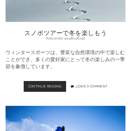
の
冒
険
スノボツアーで冬を楽しもう
PUBLISHED 2024年10月21日
ウィンタースポーツは、豊富な自然環境の中で楽しむ
ことができ、多くの愛好家にとって冬の楽しみの一季
節を象徴しています。
CONTINUE READING
ス
LEAVE A COMMENT
ノ
ボ
ツ
ア
ー
で
冬
を