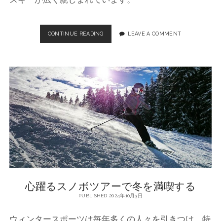
CONTINUE READING
極
LEAVE A COMMENT
上
の
ス
ノ
ボ
ツ
ア
ー
体
験
を
ご
紹
介
心躍るスノボツアーで冬を満喫する
PUBLISHED 2024年10月3日
ウィンタースポーツは毎年多くの人々を引きつけ、特