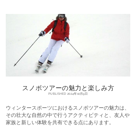
ボ
ツ
ア
ー
で
楽
し
む
冬
の
魅
力
スノボツアーの魅力と楽しみ方
PUBLISHED 2024年10月9日
ウィンタースポーツにおけるスノボツアーの魅力は、
その壮大な自然の中で行うアクティビティと、友人や
家族と新しい体験を共有できる点にあります。