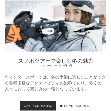
ア
ー
で
心
弾
む
冬
の
旅
スノボツアーで楽しむ冬の魅力
PUBLISHED 2024年10月12日
ウィンタースポーツは、冬の季節に楽しむことができ
る多種多様なアクティビティの総称であり、多くの
人々にとって楽しみの一環となっています。
CONTINUE READING
ス
LEAVE A COMMENT
ノ