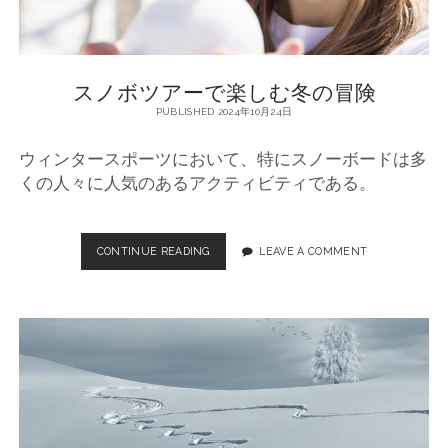
スノボツアーで楽しむ冬の冒険
PUBLISHED 2024年10月24日
ウィンタースポーツにおいて、特にスノーボードは多
くの人々に人気のあるアクティビティである。
CONTINUE READING
ス
LEAVE A COMMENT
ノ
ボ
ツ
ア
ー
で
楽
し
む
冬