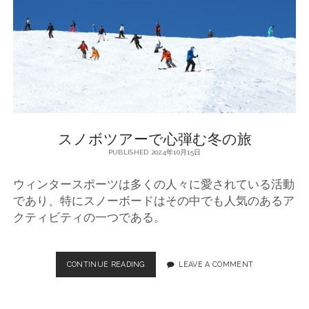
ボ
ツ
ア
ー
楽
し
む
方
法
スノボツアーで心弾む冬の旅
PUBLISHED 2024年10月15日
ウィンタースポーツは多くの人々に愛されている活動
であり、特にスノーボードはその中でも人気のあるア
クティビティの一つである。
CONTINUE READING
ス
LEAVE A COMMENT
ノ
ボ
ツ