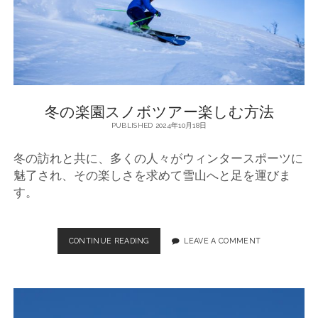
楽
し
も
う
冬の楽園スノボツアー楽しむ方法
PUBLISHED 2024年10月18日
冬の訪れと共に、多くの人々がウィンタースポーツに
魅了され、その楽しさを求めて雪山へと足を運びま
す。
CONTINUE READING
冬
LEAVE A COMMENT
の
楽
園
ス
ノ