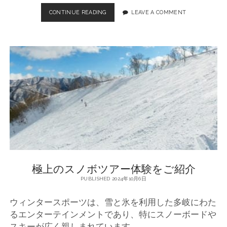
CONTINUE READING
ス
LEAVE A COMMENT
ノ
ボ
ツ
ア
ー
の
魅
力
と
楽
し
み
方
極上のスノボツアー体験をご紹介
PUBLISHED 2024年10月6日
ウィンタースポーツは、雪と氷を利用した多岐にわた
るエンターテインメントであり、特にスノーボードや
スキーが広く親しまれています。