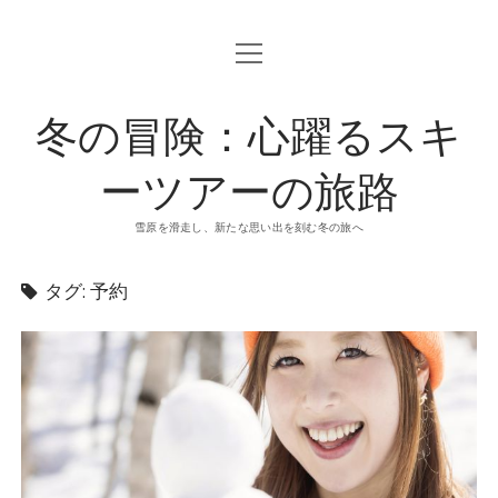
o
p
e
n
冬の冒険：心躍るスキ
m
e
n
u
ーツアーの旅路
雪原を滑走し、新たな思い出を刻む冬の旅へ
タグ: 予約