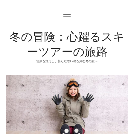
o
p
e
n
冬の冒険：心躍るスキ
m
e
n
u
ーツアーの旅路
雪原を滑走し、新たな思い出を刻む冬の旅へ